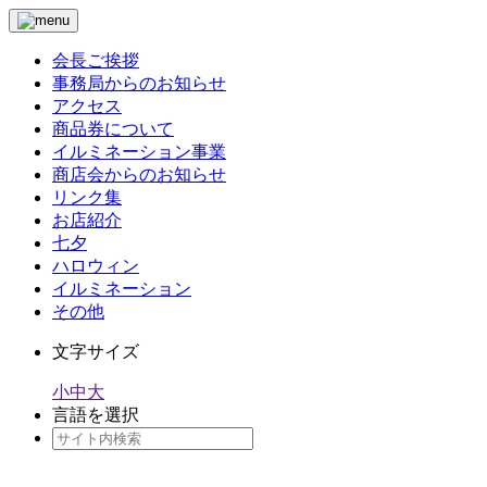
会長ご挨拶
事務局からのお知らせ
アクセス
商品券について
イルミネーション事業
商店会からのお知らせ
リンク集
お店紹介
七夕
ハロウィン
イルミネーション
その他
文字サイズ
小
中
大
言語を選択