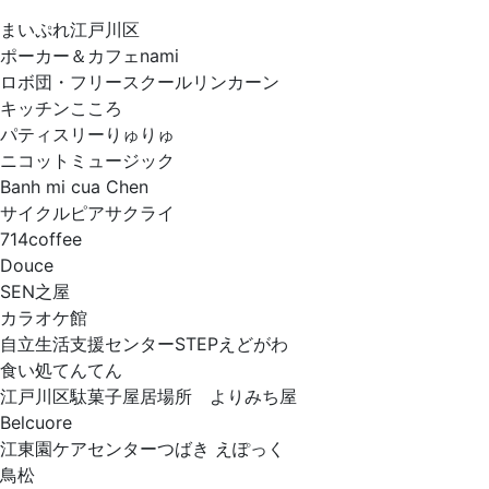
まいぷれ江戸川区
ポーカー＆カフェnami
ロボ団・フリースクールリンカーン
キッチンこころ
パティスリーりゅりゅ
ニコットミュージック
Banh mi cua Chen
サイクルピアサクライ
714coffee
Douce
SEN之屋
カラオケ館
自立生活支援センターSTEPえどがわ
食い処てんてん
江戸川区駄菓子屋居場所 よりみち屋
Belcuore
江東園ケアセンターつばき えぽっく
鳥松