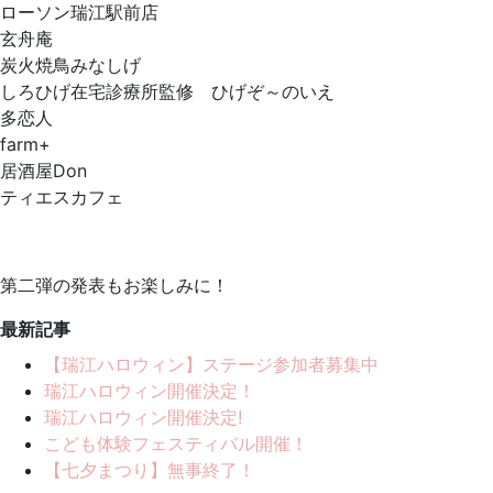
ローソン瑞江駅前店
玄舟庵
炭火焼鳥みなしげ
しろひげ在宅診療所監修 ひげぞ～のいえ
多恋人
farm+
居酒屋Don
ティエスカフェ
第二弾の発表もお楽しみに！
最新記事
【瑞江ハロウィン】ステージ参加者募集中
瑞江ハロウィン開催決定！
瑞江ハロウィン開催決定!
こども体験フェスティバル開催！
【七夕まつり】無事終了！