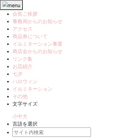
会長ご挨拶
事務局からのお知らせ
アクセス
商品券について
イルミネーション事業
商店会からのお知らせ
リンク集
お店紹介
七夕
ハロウィン
イルミネーション
その他
文字サイズ
小
中
大
言語を選択