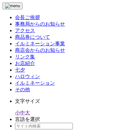
会長ご挨拶
事務局からのお知らせ
アクセス
商品券について
イルミネーション事業
商店会からのお知らせ
リンク集
お店紹介
七夕
ハロウィン
イルミネーション
その他
文字サイズ
小
中
大
言語を選択