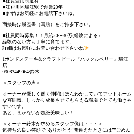
■社員登用制度有
■江戸川区瑞江駅で創業20年
■まずはお気軽にお電話下さいね。
面接時は履歴書（写貼）をご持参下さい。
■社員同時募集！！月給20〜30万(経験による）
経験のない方も丁寧に育てます。
詳細はお気軽にお問い合わせ下さいね
1ポンドステーキ&クラフトビール『ハックルベリー』瑞江
店
09083449064/鈴木
＜スタッフの声＞
オーナーが優しく働く仲間はほんわかしていてアットホーム
な雰囲気。しっかり成長させてもらえる環境でとても働きや
すいです。
あと、まかないが超絶美味しい！
＜オーナー鈴木が求めるスタッフ像は・・・＞
気持ちの良い笑顔で”ありがとう”間違えたときには””ごめん