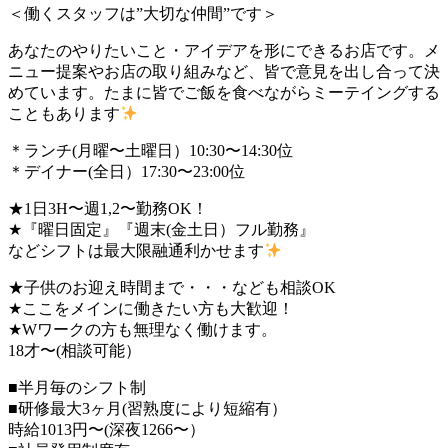
＜働くスタッフは”大切な仲間”です＞
あなたのやりたいこと・アイデアを形にできるお店です。メ
ニュー提案やお店の取り組みなど、皆で意見を出し合って決
めています。たまに皆でご飯を食べながらミーテイングする
こともあります
＊ランチ(月曜〜土曜日）10:30〜14:30位
＊デイナー(全日）17:30〜23:00位
★1日3H〜週1,2〜勤務OK！
★『曜日固定』『週末(金土日）フル勤務』
などシフトは最大限融通利かせます
★子供のお迎え時間まで・・・なども相談OK
★ここをメインに働きたい方も大歓迎！
★Wワークの方も無理なく働けます。
18才〜(相談可能）
■半月毎のシフト制
■研修最大3ヶ月(習熟度により短縮有）
時給1013円〜(深夜1266〜）