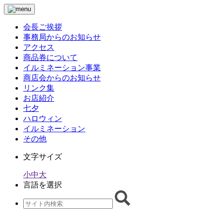
会長ご挨拶
事務局からのお知らせ
アクセス
商品券について
イルミネーション事業
商店会からのお知らせ
リンク集
お店紹介
七夕
ハロウィン
イルミネーション
その他
文字サイズ
小
中
大
言語を選択