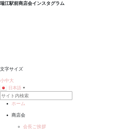
瑞江駅前商店会インスタグラム
文字サイズ
小
中
大
日本語
▼
ホーム
商店会
会長ご挨拶