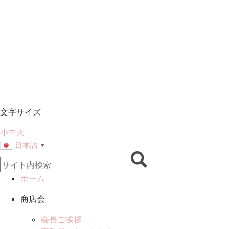
文字サイズ
小
中
大
日本語
▼
ホーム
商店会
会長ご挨拶