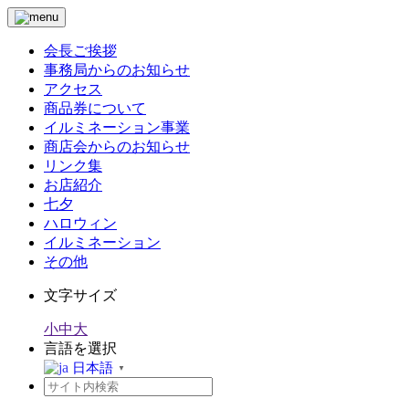
会長ご挨拶
事務局からのお知らせ
アクセス
商品券について
イルミネーション事業
商店会からのお知らせ
リンク集
お店紹介
七夕
ハロウィン
イルミネーション
その他
文字サイズ
小
中
大
言語を選択
日本語
▼